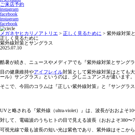
ご来店予約
instagram
facebook
instagram
facebook
メガネヤヒカリノアトリエ
>
正しく見るために
>
紫外線対策
正しく見るために
紫外線対策とサングラス
2025.07.10
酷暑が続き、ニュースやメディアでも『紫外線対策とサングラ
目の健康維持や
アイフレイル
対策として紫外線対策はとても大
ール）サングラス』というのは、少しニュアンスが違います。
そこで、今回のコラムは『正しい紫外線対策』と『サングラ
UVと略される『紫外線（ultra-violet）』は、波長がおおよ
対して、電磁波のうちヒトの目で見える波長（おおよそ380〜7
可視光線で最も波長の短い光は紫色であり、紫外線はそこから