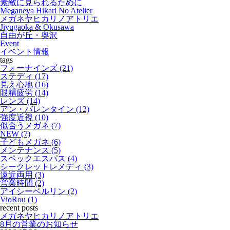
素敵に見られるために
Meganeya Hikari No Atelier
o
e
メガネヤヒカリノアトリエ
Jiyugaoka & Okusawa
k
r
自由が丘・奥沢
Event
イベント情報
tags
フォーナインズ (21)
ステディ (17)
見え心地 (16)
眼精疲労 (14)
レンズ (14)
アン・バレンタイン (12)
強度近視 (10)
似合うメガネ (7)
NEW (7)
子どもメガネ (6)
メンテナンス (5)
スペックエスパス (4)
シークレットレメディ (3)
遠近両用 (3)
営業時間 (2)
アイシーベルリン (2)
VioRou (1)
recent posts
メガネヤヒカリノアトリエ
8月の営業のお知らせ