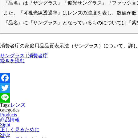
『品名』は『サングラス』『偏光サングラス』『ファッショ
また、『可視光線透過率』はレンズの濃度を表し、数値が低
『品名』に『サングラス』となっているものについては『紫
消費者庁の家庭用品品質表示法（サングラス）について、詳し
サングラス | 消費者庁
続きを読む
F
a
T
Tags:
レンズ
c
w
L
categories
Products
e
i
i
商品情報
Sight
b
t
n
正しく見るために
Style
o
t
e