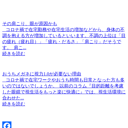
その肩こり、眼が原因かも
コロナ禍で在宅勤務や在宅生活の増加などから、身体の不
調を抱える方が増加しているといいます。不調の上位は「目
の疲れ（疲れ目）」「疲れ・だるさ」「肩こり」だそうで
す。 肩こ...
続きを読む
おうちメガネに視力1.0が必要ない理由
コロナ禍で在宅ワークやおうち時間も日常となった方も多
いのではないでしょうか。 以前のコラム『目的距離を考慮
した眼鏡で視生活をもっと楽に快適に』では、視生活環境に
合わせた...
続きを読む