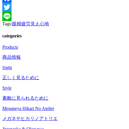
Facebook
Twitter
Tags:
眼精疲労
見え心地
Line
categories
Products
商品情報
Sight
正しく見るために
Style
素敵に見られるために
Meganeya Hikari No Atelier
メガネヤヒカリノアトリエ
Jiyugaoka & Okusawa