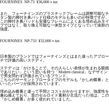
FOURNINES
NP-73
¥36,000＋tax
また、フォーナインズのプラスチックフレームは調整可能なチ
タン製の脚付き鼻パッド仕様のモデルも多いのが特徴ですが、
この脚付き鼻パッドも安価なフレームによくある埋め込みタイ
プではなく、取り換え可能な一体型タイプとなっていて抜群の
強度。
FOURNINES
NP-733
¥32,000＋tax
日本製のブランドではフォーナインズとはまた違ったアプロー
チで評価の高いステディ。
ステディは「かけることで、その人らしい表情が生まれる眼鏡
でありたい」という思いを持つ「Modern classical」なデザイン
で男女問わず評価されているブランド。
こちらのサーモントブロータイプのモデルも『かしめ蝶番』と
いったパーツが採用されています。
埋め込み蝶番と違って手間とコストがかかりますが、強度性を
兼ね備えており、昔のセルロイド素材が主流だった頃は、この
『かしめ蝶番』が多く使われていました。