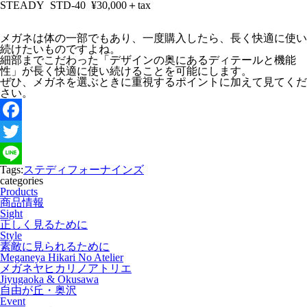
STEADY
STD-40
¥30,000＋tax
メガネは体の一部でもあり、一度購入したら、長く快適に使い
続けたいものですよね。
細部までこだわった「デザインの奥にあるディテールと機能
性」が長く快適に使い続けることを可能にします。
ぜひ、メガネを選ぶときに重視するポイントに加えて見てくだ
さい。
F
a
T
Tags:
ステディ
フォーナインズ
c
w
L
categories
Products
e
i
i
商品情報
Sight
b
t
n
正しく見るために
Style
o
t
e
素敵に見られるために
Meganeya Hikari No Atelier
o
e
メガネヤヒカリノアトリエ
Jiyugaoka & Okusawa
k
r
自由が丘・奥沢
Event