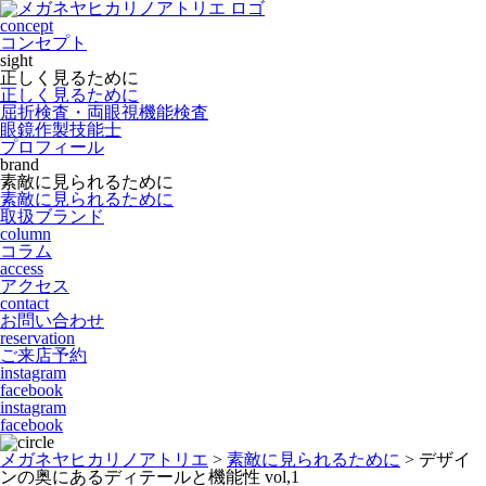
concept
コンセプト
sight
正しく見るために
正しく見るために
屈折検査・両眼視機能検査
眼鏡作製技能士
プロフィール
brand
素敵に見られるために
素敵に見られるために
取扱ブランド
column
コラム
access
アクセス
contact
お問い合わせ
reservation
ご来店予約
instagram
facebook
instagram
facebook
メガネヤヒカリノアトリエ
>
素敵に見られるために
>
デザイ
ンの奥にあるディテールと機能性 vol,1