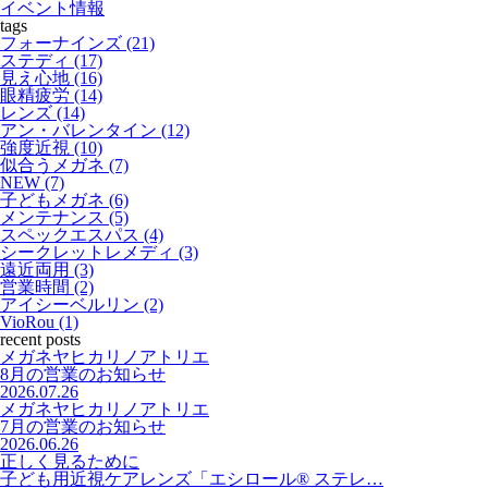
イベント情報
tags
フォーナインズ (21)
ステディ (17)
見え心地 (16)
眼精疲労 (14)
レンズ (14)
アン・バレンタイン (12)
強度近視 (10)
似合うメガネ (7)
NEW (7)
子どもメガネ (6)
メンテナンス (5)
スペックエスパス (4)
シークレットレメディ (3)
遠近両用 (3)
営業時間 (2)
アイシーベルリン (2)
VioRou (1)
recent posts
メガネヤヒカリノアトリエ
8月の営業のお知らせ
2026.07.26
メガネヤヒカリノアトリエ
7月の営業のお知らせ
2026.06.26
正しく見るために
子ども用近視ケアレンズ「エシロール® ステレ…