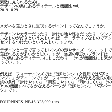
素敵に見られるために
デザインの奥にあるディテールと機能性 vol,1
2019.10.29
メガネを選ぶときに重視するポイントってなんでしょうか。
デザインやカラーだったり、掛け心地や軽さだったり、シンプ
ルなものが好きという人もいれば、デコラティブなものでアク
セントをつけたいという人もいますよね。
デザインと一言で言ってもレンズの形やサイズ、シルエットで
選ばれる方が多いかと思いますが、当店の取扱いブランドは、
その奥にあるディテールにもこだわり、それが機能性にも繋が
っています。
例えば、フォーナインズでは『逆Rヒンジ（女性用ではS字ヒ
ンジ）』がアイコンですが、フォーナインズが考える最良の眼
鏡の条件『掛けやすい』『調整しやすい』『壊れにくい』その
3つの機能すべてをかなえるパーツが『逆Rヒンジ』『S字パー
ツ』です。
FOURNINES
NP-16
¥36,000＋tax