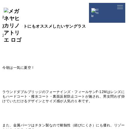
メガネヤヒカリノアトリエ
>
商品情報
>
夏のリゾートにもオススメしたいサ
ングラス
商品情報
夏のリゾートにもオススメしたいサングラス
2019.07.27
今朝は一気に夏空！
ラウンドダブルブリッジのフォーナインズ・フィールサンF-12Mはレンズに
もハードコート・撥水コート・裏面反射防止コートが施され、男女問わず掛
けていただけるデザインとサイズ感が人気の１本です。
また、金属パーツはチタン製なので耐蝕性（錆びにくさ）にも優れ、リゾー