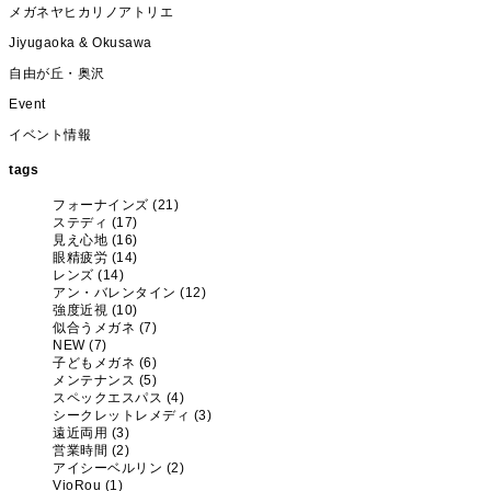
メガネヤヒカリノアトリエ
Jiyugaoka & Okusawa
自由が丘・奥沢
Event
イベント情報
tags
フォーナインズ (21)
ステディ (17)
見え心地 (16)
眼精疲労 (14)
レンズ (14)
アン・バレンタイン (12)
強度近視 (10)
似合うメガネ (7)
NEW (7)
子どもメガネ (6)
メンテナンス (5)
スペックエスパス (4)
シークレットレメディ (3)
遠近両用 (3)
営業時間 (2)
アイシーベルリン (2)
VioRou (1)