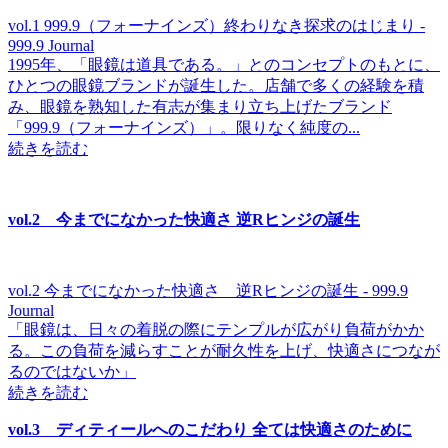
vol.1 999.9（フォーナインズ）終わりなき探求のはじまり -
999.9 Journal
1995年、「眼鏡は道具である。」とのコンセプトのもとに、
ひとつの眼鏡ブランドが誕生した。店舗で多くの経験を積
み、眼鏡を熟知した有志が集まり立ち上げたブランド
「999.9（フォーナインズ）」。限りなく純度の...
続きを読む
vol.2
今までになかった快適さ
逆
R
ヒンジの誕生
vol.2 今までになかった快適さ 逆Rヒンジの誕生 - 999.9
Journal
「眼鏡は、日々の着脱の際にテンプルが広がり負荷がかか
る。この負荷を減らすことが耐久性を上げ、快適さにつなが
るのではないか」
続きを読む
vol.3
ディティールへのこだわり
全ては快適さのために