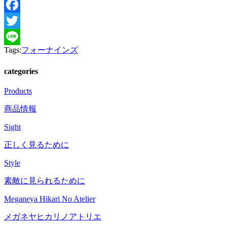
Facebook
Twitter
Tags:
フォーナインズ
Line
categories
Products
商品情報
Sight
正しく見るために
Style
素敵に見られるために
Meganeya Hikari No Atelier
メガネヤヒカリノアトリエ