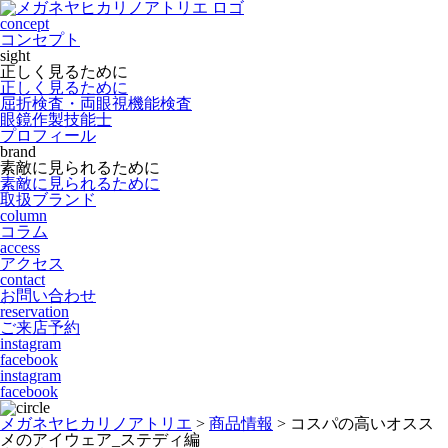
concept
コンセプト
sight
正しく見るために
正しく見るために
屈折検査・両眼視機能検査
眼鏡作製技能士
プロフィール
brand
素敵に見られるために
素敵に見られるために
取扱ブランド
column
コラム
access
アクセス
contact
お問い合わせ
reservation
ご来店予約
instagram
facebook
instagram
facebook
メガネヤヒカリノアトリエ
>
商品情報
>
コスパの高いオスス
メのアイウェア_ステディ編