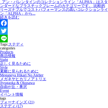
アン・バレンタインのコレクションライン「ALPHA」はスタ
ンダードなプラスチックフレームのカテゴリーです。 比較的
リーズナブルでコストパフォーマンスの高いコレクションライ
ン「ALPHA」から...
続きを読む
F
a
T
Tags:
ステディ
c
w
L
categories
Products
e
i
i
商品情報
Sight
b
t
n
正しく見るために
Style
o
t
e
素敵に見られるために
Meganeya Hikari No Atelier
o
e
メガネヤヒカリノアトリエ
Jiyugaoka & Okusawa
k
r
自由が丘・奥沢
Event
イベント情報
tags
フォーナインズ (21)
ステディ (17)