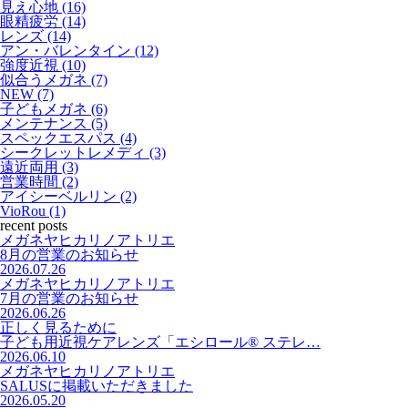
見え心地 (16)
眼精疲労 (14)
レンズ (14)
アン・バレンタイン (12)
強度近視 (10)
似合うメガネ (7)
NEW (7)
子どもメガネ (6)
メンテナンス (5)
スペックエスパス (4)
シークレットレメディ (3)
遠近両用 (3)
営業時間 (2)
アイシーベルリン (2)
VioRou (1)
recent posts
メガネヤヒカリノアトリエ
8月の営業のお知らせ
2026.07.26
メガネヤヒカリノアトリエ
7月の営業のお知らせ
2026.06.26
正しく見るために
子ども用近視ケアレンズ「エシロール® ステレ…
2026.06.10
メガネヤヒカリノアトリエ
SALUSに掲載いただきました
2026.05.20