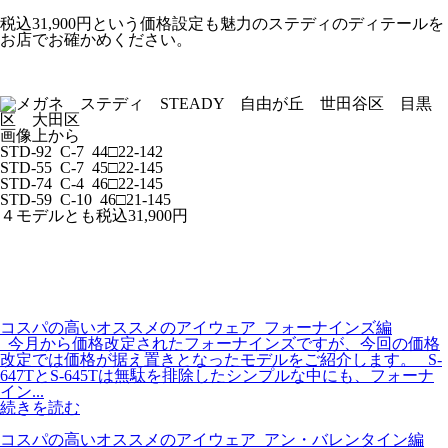
税込31,900円という価格設定も魅力のステディのディテールを
お店でお確かめください。
画像上から
STD-92
C-7
44□22-142
STD-55
C-7
45□22-145
STD-74
C-4
46□22-145
STD-59
C-10
46□21-145
４モデルとも税込31,900円
コスパの高いオススメのアイウェア_フォーナインズ編
今月から価格改定されたフォーナインズですが、今回の価格
改定では価格が据え置きとなったモデルをご紹介します。 S-
647TとS-645Tは無駄を排除したシンプルな中にも、フォーナ
イン...
続きを読む
コスパの高いオススメのアイウェア_アン・バレンタイン編