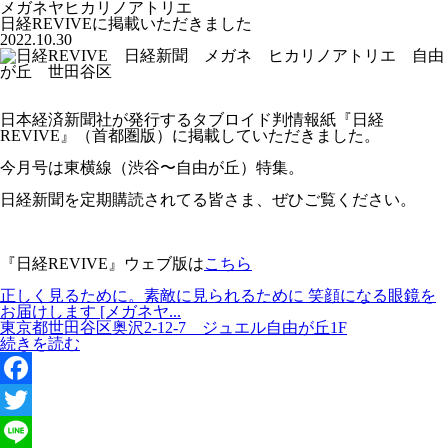
メガネヤヒカリノアトリエ
日経REVIVEに掲載いただきました
2022.10.30
日本経済新聞社が発行するタブロイド判情報紙『日経
REVIVE』（首都圏版）に掲載していただきました。
今月号は東横線（渋谷〜自由が丘）特集。
日経新聞を定期購読されてる皆さま、ぜひご覧ください。
『日経REVIVE』ウェブ版は
こちら
正しく見るために。素敵に見られるために 笑顔になる眼鏡を
お届けします [メガネヤ...
東京都世田谷区奥沢2-12-7 ジュエル自由が丘1F
続きを読む
F
a
T