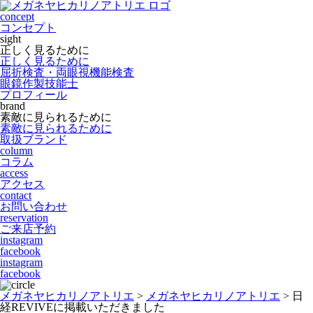
concept
コンセプト
sight
正しく見るために
正しく見るために
屈折検査・両眼視機能検査
眼鏡作製技能士
プロフィール
brand
素敵に見られるために
素敵に見られるために
取扱ブランド
column
コラム
access
アクセス
contact
お問い合わせ
reservation
ご来店予約
instagram
facebook
instagram
facebook
メガネヤヒカリノアトリエ
>
メガネヤヒカリノアトリエ
>
日
経REVIVEに掲載いただきました