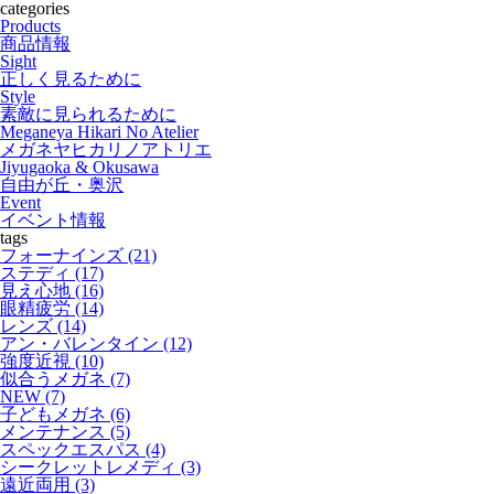
categories
c
w
L
Products
商品情報
e
i
i
Sight
正しく見るために
b
t
n
Style
素敵に見られるために
o
t
e
Meganeya Hikari No Atelier
メガネヤヒカリノアトリエ
o
e
Jiyugaoka & Okusawa
自由が丘・奥沢
k
r
Event
イベント情報
tags
フォーナインズ (21)
ステディ (17)
見え心地 (16)
眼精疲労 (14)
レンズ (14)
アン・バレンタイン (12)
強度近視 (10)
似合うメガネ (7)
NEW (7)
子どもメガネ (6)
メンテナンス (5)
スペックエスパス (4)
シークレットレメディ (3)
遠近両用 (3)