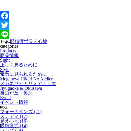
F
a
T
Tags:
眼精疲労
見え心地
c
w
L
categories
Products
e
i
i
商品情報
Sight
b
t
n
正しく見るために
Style
o
t
e
素敵に見られるために
Meganeya Hikari No Atelier
o
e
メガネヤヒカリノアトリエ
Jiyugaoka & Okusawa
k
r
自由が丘・奥沢
Event
イベント情報
tags
フォーナインズ (21)
ステディ (17)
見え心地 (16)
眼精疲労 (14)
レンズ (14)