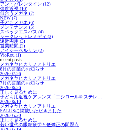
アン・バレンタイン (12)
強度近視 (10)
似合うメガネ (7)
NEW (7)
子どもメガネ (6)
メンテナンス (5)
スペックエスパス (4)
シークレットレメディ (3)
遠近両用 (3)
営業時間 (2)
アイシーベルリン (2)
VioRou (1)
recent posts
メガネヤヒカリノアトリエ
8月の営業のお知らせ
2026.07.26
メガネヤヒカリノアトリエ
7月の営業のお知らせ
2026.06.26
正しく見るために
子ども用近視ケアレンズ「エシロール® ステレ…
2026.06.10
メガネヤヒカリノアトリエ
SALUSに掲載いただきました
2026.05.20
正しく見るために
若い世代の眼精疲労と低矯正の問題点
2026.05.19