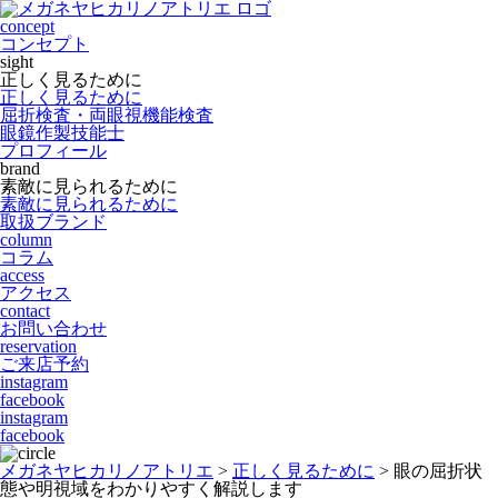
concept
コンセプト
sight
正しく見るために
正しく見るために
屈折検査・両眼視機能検査
眼鏡作製技能士
プロフィール
brand
素敵に見られるために
素敵に見られるために
取扱ブランド
column
コラム
access
アクセス
contact
お問い合わせ
reservation
ご来店予約
instagram
facebook
instagram
facebook
メガネヤヒカリノアトリエ
>
正しく見るために
>
眼の屈折状
態や明視域をわかりやすく解説します