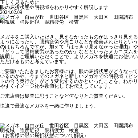
正しく見るために
眼の屈折状態や明視域をわかりやすく解説します
2024.02.09
メガネをご購入いただき、見えなかったものがはっきり見える
ようになったり、眼精疲労や肩こりなどが改善されたりという
のはもちろんですが、加えて『はっきり見えなかった理由』や
『どうして眼精疲労があったのか』などといったメカニズムを
説明し、ご理解いただくことで、よりメガネを快適にお使いい
ただけるものと考えています。
ご要望いただきましたお客様には、眼の屈折状態がどうなって
いるのかや、今までのメガネと新しいメガネでの明視域（ピン
トの合う奥行き）がどう変化するのかといったことを、わかり
やすくイメージ化や数値化してお伝えしています。
ご来店時は疑問に思うことなど何なりとご質問ください。
快適で最適なメガネを一緒に作りましょう。
（お客様の眼の屈折状態について解説）